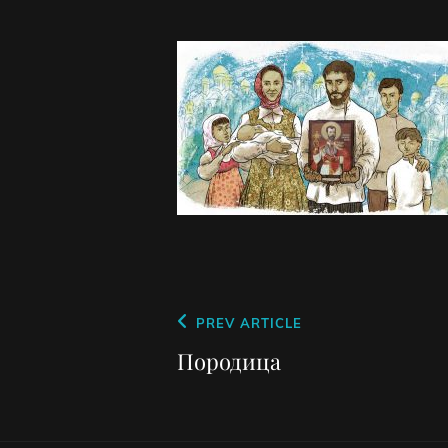
Кретање
Previous
PREV ARTICLE
чланка
Post
Породица