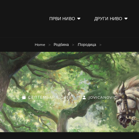
ПРВИ НИВО
ДРУГИ НИВО
KOD
Home
>
Родбина
>
/
Породица
>
POSTED-
BY
BYLINE
СЕПТЕМБАР 5, 2018
JOVICANOVIC
ON
LINE