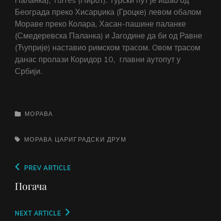
Паланка), Turres (Пирот). Турски пут је ишао од
Београда преко Хисарџика (Гроцке) левом обалом
Мораве преко Колара, Хасан-пашине паланке
(Смедеревска Паланка) и Јагодине да би од Равне
(Ћуприје) наставио римском трасом. Oвом трасом
данас пролази Коридор 10, главни аутопут у
Србији.
CATEGORIES
МОРАВА
TAGS,
МОРАВА
ЦАРИГРАДСКИ ДРУМ
Кретање
Previous
PREV ARTICLE
чланка
Post
Погача
Next
NEXT ARTICLE