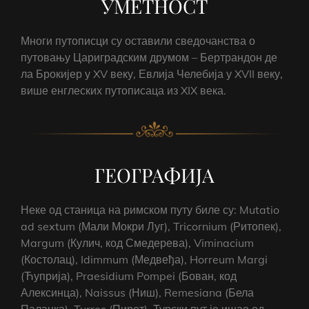
УМЕТНОСТ
Многи путописци су оставили сведочанства о
путовању Цариградским друмом – Бертрандон де
ла Брокијер у XV веку, Евлија Челебија у XVII веку,
више енглеских путописаца из XIX века.
ГЕОГРАФИЈА
Неке од станица на римском путу биле су: Mutatio
ad sextum (Мали Мокри Луг), Tricornium (Ритопек),
Margum (Кулич, код Смедерева), Viminacium
(Костолац), Idimmum (Медвеђа), Horreum Margi
(Ћуприја), Praesidium Pompei (Бован, код
Алексинца), Naissus (Ниш), Remesiana (Бела