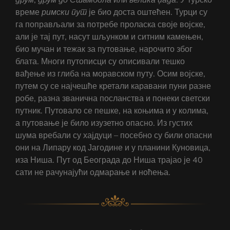
време
римски
пут
је био доста оштећен. Турци су
га поправљали за потребе проласка своје војске,
али је тај пут, насут шљунком и ситним камењен,
био мучан и тежак за путовање, нарочито због
блата. Многи путописци су описивали тешко
вађење из глиба на моравском путу. Осим војске,
путем су се најчешће кретали каравани пуни разне
робе, разна званична посланства и понеки светски
путник. Путовало се пешке, на коњима и у колима,
а путовање је било изузетно опасно. Из густих
шума вребали су хајдуци – посебно су били опасни
они на Липару код Јагодине и у планини Куновица,
иза Ниша. Пут од Београда до Ниша трајао је 40
сати не рачунајући одмарање и ноћења.