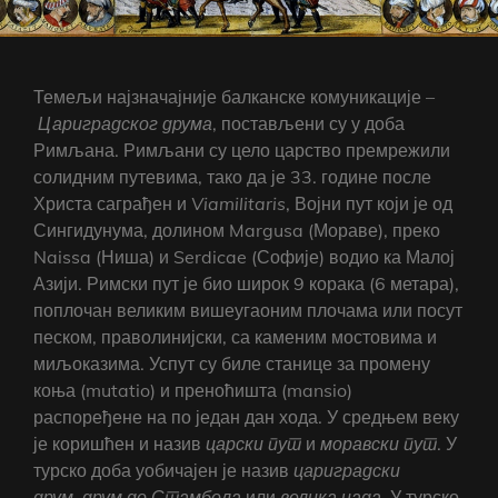
Темељи најзначајније балканске комуникације –
Цариградског
друма
, постављени су у доба
Римљана. Римљани су цело царство премрежили
солидним путевима, тако да је 33. године после
Христа саграђен и
Via
militaris
, Војни пут који је од
Сингидунума, долином Margusa (Мораве), преко
Naissa (Ниша) и Serdicae (Софије) водио ка Малој
Азији. Римски пут је био широк 9 корака (6 метара),
поплочан великим вишеугаоним плочама или посут
песком, праволинијски, са каменим мостовима и
миљоказима. Успут су биле станице за промену
коња (mutatio) и преноћишта (mansio)
распоређене на по један дан хода. У средњем веку
је коришћен и назив
царски пут
и
моравски пут
. У
турско доба уобичајен је назив
цариградски
друм
,
друм до Стамбола
или
велика џада
. У турско