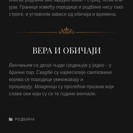
ујак. Границе између породице и родбине нису тако
строге, и углавном зависе од обичаја и времена.
ВЕРА И ОБИЧАЈИ
Венчањем
се двоје људи сједињује у једно – у
брачни пар.
Свадбе
су највеселије светковине
којима се породице умножавају и
проширују.
Младенци
су пролећни празник који
славе они који су се те године венчали.
CATEGORIES
РОДБИНА