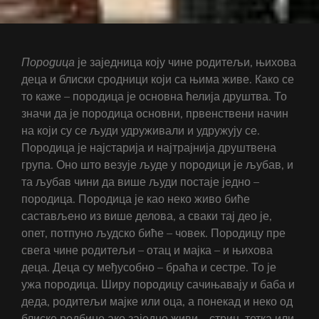
Породица
је заједница коју чине родитељи, њихова
деца и блиски сродници који са њима живе. Како се
то каже – породица је основна ћелија друштва. То
значи да је породица основни, првенствени начин
на који су се људи удруживали и удружују се.
Породица је најстарија и најтрајнија друштвена
група. Оно што везује људе у породици је љубав, и
та љубав чини да више људи постаје једно –
породица. Породица је као неко живо биће
састављено из више делова, а сваки тај део је,
опет, потпуно људско биће – човек. Породицу пре
свега чине родитељи – отац и мајка – и њихова
деца. Деца су међусобно – браћа и сестре. То је
ужа породица. Ширу породицу сачињавају и баба и
деда, родитељи мајке или оца, а понекад и неко од
блиске родбине ако заједно живи – стриц, тетка или