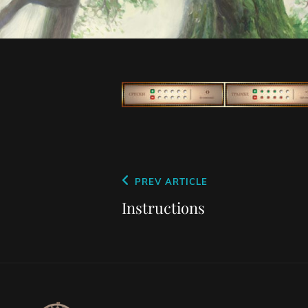
Кретање
Previous
PREV ARTICLE
чланка
Post
Instructions