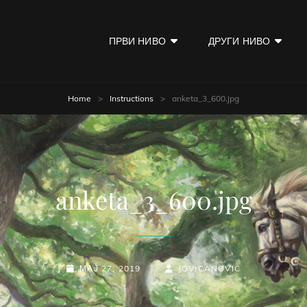
ПРВИ НИВО
ДРУГИ НИВО
KOD
Home
>
Instructions
>
anketa_3_600.jpg
anketa_3_600.jpg
POSTED-
BY
BYLINE
МАЈ 27, 2019
JOVICANOVIC
ON
LINE