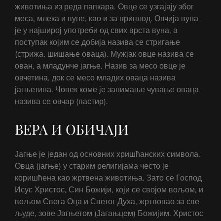
животиња из реда папкара. Овце се узгајају због
меса, млека и вуне, као и за приплод. Овчија вуна
је у најширој употреби од свих врста вуна, а
поступак којим се добија назива се стригање
(стрижа, шишање оваца). Мужјак овце назива се
ован, а младунче јагње. Назив за месо овце је
овчетина, док се месо младих оваца назива
јагњетина. Човек коме је занимање чување оваца
назива се овчар (пастир).
ВЕРА И ОБИЧАЈИ
Јагње је један од основних хришћанских символа.
Овца (јагње) у старим религијама често је
коришћена као жртвена животиња. Зато се Господ
Исус Христос, Син Божији, који се својом вољом, и
вољом Свога Оца и Светог Духа, жртвовао за све
људе, зове Јагњетом (Јагањцем) Божијим. Христос