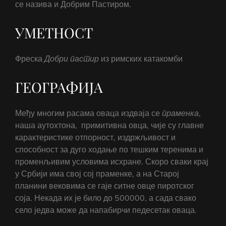
се назива и Добрим Пастиром.
УМЕТНОСТ
Фреска
Добри
пастир
из римских катакомби
ГЕОГРАФИЈА
Међу многим расама оваца издваја се
праменка
,
наша аутохтона, примитивна овца, чије су главне
карактеристике отпорност, издржљивост и
способност за дуго ходање по тешким теренима и
променљивим условима исхране. Скоро сваки крај
у Србији има свој сој праменке, а на Старој
планини вековима се гаје ситне овце пиротског
соја. Некада их је било до 500000, а сада свако
село једва може да напабирчи педесетак оваца.