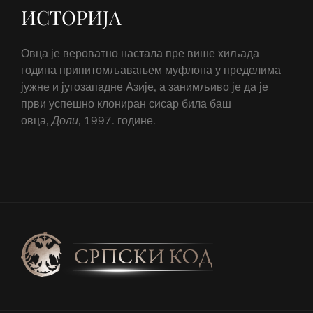
ИСТОРИЈА
Овца је вероватно настала пре више хиљада
година припитомљавањем муфлона у пределима
јужне и југозападне Азије, а занимљиво је да је
први успешно клониран сисар била баш
овца,
Доли
, 1997. године.