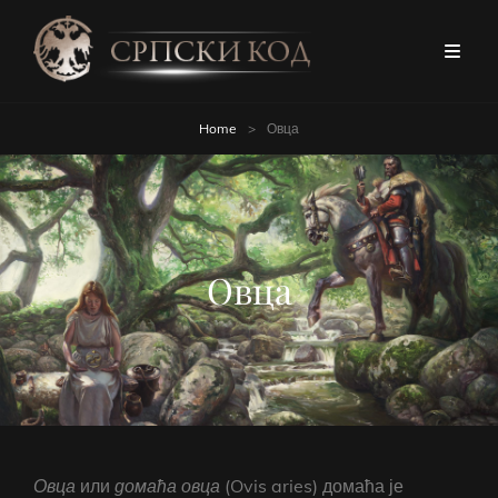
Home
>
Овца
Овца
Овца
или
домаћа
овца
(Ovis aries) домаћа је