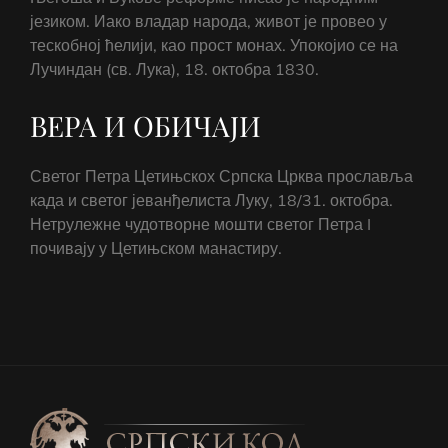
језиком. Иако владар народа, живот је провео у
тескобној ћелији, као прост монах. Упокојио се на
Лучиндан (св. Лука), 18. октобра 1830.
ВЕРА И ОБИЧАЈИ
Светог Петра Цетињскох Српска Црква прославља
када и светог јеванђелиста Луку, 18/31. октобра.
Нетрулежне чудотворне мошти светог Петра I
почивају у Цетињском манастиру.