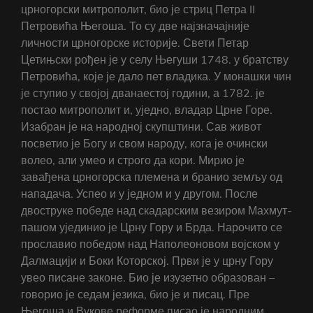
црногорски митрополит, био је стриц Петра II
Петровића Његоша. То су две најзначајније
личности црногорске историје. Свети Петар
Цетињски рођен је у селу Његуши 1748. у братству
Петровића, које је дало пет владика. У монашки чин
је ступио у својој дванаестој години, а 1782. је
постао митрополит и, уједно, владар Црне Горе.
Изабран је на народној скупштини. Сав живот
посветио је Богу и свом народу, кога је очински
волео, али умео и строго да кори. Мирио је
завађена црногорска племена и бранио земљу од
нападача. Успео и у једном и у другом. После
двоструке победе над скадарским везиром Махмут-
пашом ујединио је Црну Гору и Брда. Нарочито се
прославио победом над Наполеоновом војском у
Далмацији и Боки Которској. Први је у црну Гору
увео писане законе. Био је изузетно образован –
говорио је седам језика, био је и писац. Пре
Његоша и Вукове реформе писао је народним