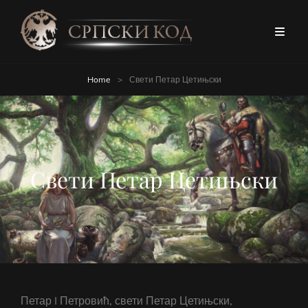
Home
>
Свети Петар Цетињски
Свети Петар Цетињски
Петар I Петровић, свети Петар Цетињски,