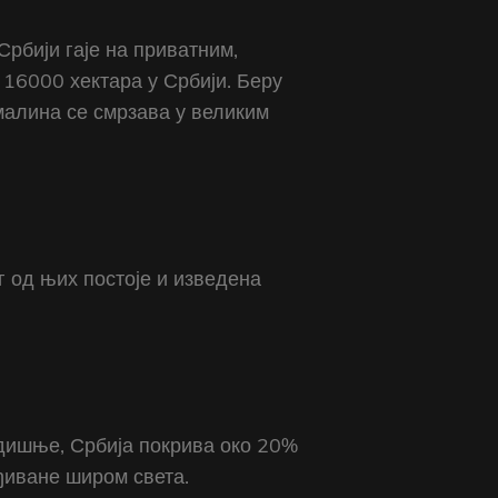
Србији гаје на приватним,
 16000 хектара у Србији. Беру
 малина се смрзава у великим
г од њих постоје и изведена
одишње, Србија покрива око 20%
ађиване широм света.