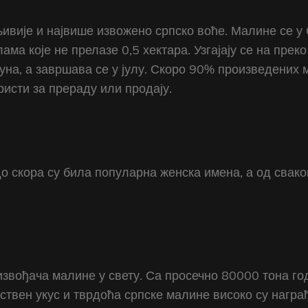
ивије и највише извожено српско воће. Малине се у 
а које не прелазе 0,5 хектара. Узгајају се на преко
јуна, а завршава се у јулу. Скоро 90% произведених
исти за прераду или продају.
 скора су била популарна женска имена, а од свако
оизвођача малине у свету. Са просечно 80000 тона г
нствен укус и тврдоћа српске малине високо су нагр