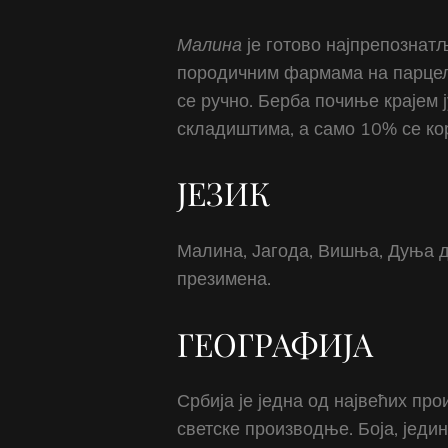
Малина
је готово најпрепознатљ
породичним фармама на парцелам
се ручно. Берба почиње крајем 
складиштима, а само 10% се кор
ЈЕЗИК
Малина, Јагода, Вишња, Дуња до
презимена.
ГЕОГРАФИЈА
Србија је једна од највећих пр
светске производње. Боја, једи