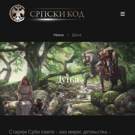
Home
>
Дуња
Дуња
Старији Срби памте – као мирис детињства –