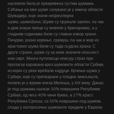
населили била је прекривена густим шумама.
Сећање на ове шуме сачувано је у имену области
Шумадија, кoје значи
непрегледна
шума
,
шуметина
. Шуме су пружале заклон, па чак
и дом (наши преци су живели у брвнарама), а у
гладним годинама биле су главни извор хране.
Печурке, разно корење, сремуш, па чак и жир из
храстових шума били су тада људска храна. С
друге стране, шуме су за неке значиле опасност
или смрт. Многи путописци описују страх при
проласку каравана кроз шумовите области Србије,
из којих су увек вребали хајдуци. Крчење шума у
Србији, које су претваране у плодно земљиште,
почело је у време кнеза Милоша, у XIX веку. Данас
је под шумама налази 30% површине Републике
Србије, од чега 40% чини буква, а 27% храст.
Република Српска, са 50% површине под шумом,
спада у натпросечно шумовите пределе у Европи.