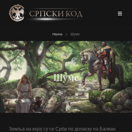
Home
>
Шуме
Шуме
Земља на којој су се Срби по доласку на Балкан