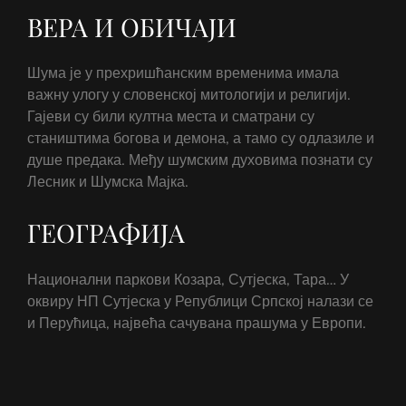
ВЕРА И ОБИЧАЈИ
Шума је у прехришћанским временима имала
важну улогу у словенској митологији и религији.
Гајеви су били култна места и сматрани су
стаништима богова и демона, а тамо су одлазиле и
душе предака. Међу шумским духовима познати су
Лесник и Шумска Мајка.
ГЕОГРАФИЈА
Национални паркови Козара, Сутјеска, Тара… У
оквиру НП Сутјеска у Републици Српској налази се
и Перућица, највећа сачувана прашума у Европи.