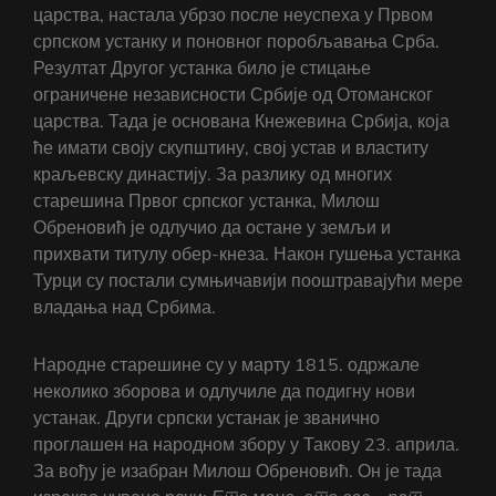
царства, настала убрзо после неуспеха у Првом
српском устанку и поновног поробљавања Срба.
Резултат Другог устанка било је стицање
ограничене независности Србије од Отоманског
царства. Тада је основана Кнежевина Србија, која
ће имати своју скупштину, свој устав и властиту
краљевску династију. За разлику од многих
старешина Првог српског устанка, Милош
Обреновић је одлучио да остане у земљи и
прихвати титулу обер-кнеза. Након гушења устанка
Турци су постали сумњичавији пооштравајући мере
владања над Србима.
Народне старешине су у марту 1815. одржале
неколико зборова и одлучиле да подигну нови
устанак. Други српски устанак је званично
проглашен на народном збору у Такову 23. априла.
За вођу је изабран Милош Обреновић. Он је тада