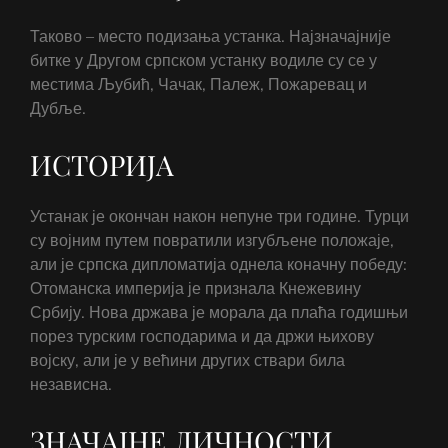
Таково – место подизања устанка. Најзначајније
битке у Другом српском устанку водиле су се у
местима Љубић, Чачак, Палеж, Пожаревац и
Дубље.
ИСТОРИЈА
Устанак је окончан након непуне три године. Турци
су војним путем повратили изгубљене положаје,
али је српска дипломатија однела коначну победу:
Отоманска империја је признала Кнежевину
Србију. Нова држава је морала да плаћа годишњи
порез турским господарима и да држи њихову
војску, али је у већини других ствари била
независна.
ЗНАЧАЈНЕ ЛИЧНОСТИ