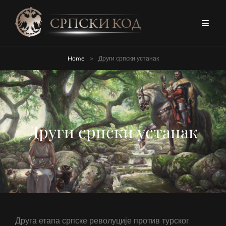
Home
>
Други српски устанак
Други српски устанак
Друга етапа српске револуције против турског