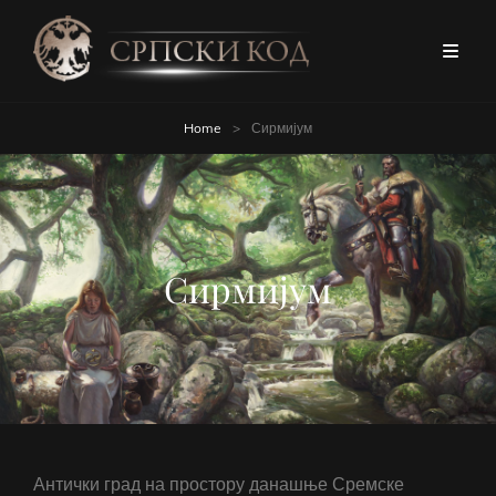
Home
>
Сирмијум
Сирмијум
Антички град на простору данашње Сремске