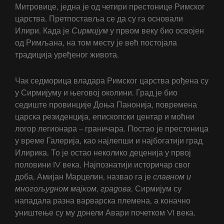
Митровице, једна је од четири престонице Римског
царства. Претпоставља се да су га основали
Илири. Када је
Сирмијум
у првом веку био освојен
од Римљана, на том месту је већ постојала
традиција уређеног живота.
Чак седморица владара Римског царства рођена су
у Сирмијуму и његовој околини. Град је био
седиште провинције Доња Панонија, повремена
царска резиденција, епископски центар и моћни
логор легионара – граничара. Постао је престоница
у време Галерија, као најлепши и најбогатији град
Илирика. То је остао неколико деценија у првој
половини IV века. Најпознатији историчар свог
доба, Амијан Марцелин, назвао га је
славном и
многољудном мајком, градова
. Сирмијум су
нападала разна варварска племена, а коначно
уништење су му донели Авари почетком VI века.