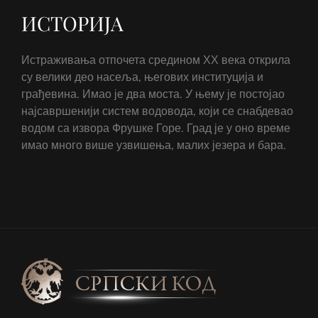
ИСТОРИЈА
Истраживања отпочета средином ХХ века открила
су велики део насеља, његових институција и
грађевина. Имао је два моста. У њему је постојао
најсавршенији систем водовода, који се снабдевао
водом са извора Фрушке Горе. Град је у оно време
имао много више узвишења, малих језера и бара.