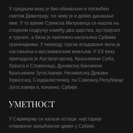
У средњем веку je био обновљен и посвећен
светом Димитрију, по чему је и добио данашње
име. У то време Сремска Митровица се нашла на
спорном подручју између два царства, аустријског
и турског, а била је претежно насељена Србима
граничарима. У периоду турске владавине била је
настањена и муслиманским живљем. У ХХ веку
припадала је Аустроугарској, Краљевини Срба,
Хрвата и Словенаца, Дунавској бановини
Краљевине Југославије, Независној Држави
Хрватској, Социјалистичкој, па Савезној Републици
Југославији и, коначно, Србији.
УМЕТНОСТ
У Сирмијуму се налазе остаци најстарије
откривене хришћанске цркве у Србији.