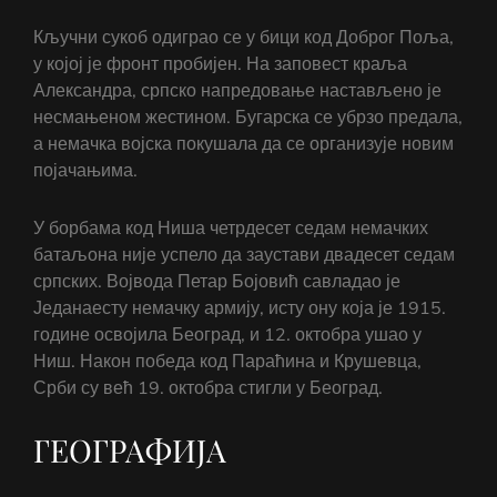
Кључни сукоб одиграо се у бици код Доброг Поља,
у којој је фронт пробијен. На заповест краља
Александра, српско напредовање настављено је
несмањеном жестином. Бугарска се убрзо предала,
а немачка војска покушала да се организује новим
појачањима.
У борбама код Ниша четрдесет седам немачких
батаљона није успело да заустави двадесет седам
српских. Војвода Петар Бојовић савладао је
Једанаесту немачку армију, исту ону која је 1915.
године освојила Београд, и 12. октобра ушао у
Ниш. Након победа код Параћина и Крушевца,
Срби су већ 19. октобра стигли у Београд.
ГЕОГРАФИЈА