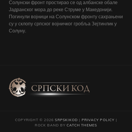
Солунски фронт простирао се од албанске обале
Јадранског мора до реке Струме у Македонији.
Погинули војници на Солунском фронту сахрањени
су у склопу српског војничког гробља Зејтинлик у
Солуну.
COPYRIGHT © 2026
SRPSKIKOD
|
PRIVACY POLICY
|
ROCK BAND BY
CATCH THEMES