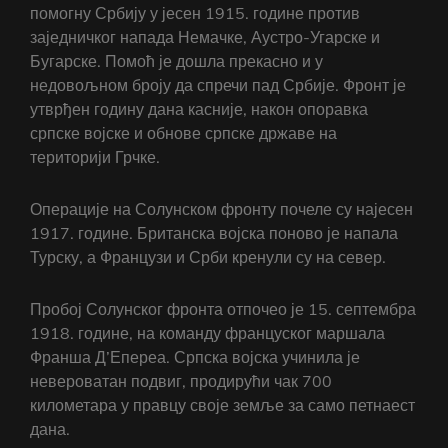
помогну Србију у јесен 1915. године против
заједничког напада Немачке, Аустро-Угарске и
Бугарске. Помоћ је дошла прекасно и у
недовољном броју да спречи пад Србије. Фронт је
утврђен годину дана касније, након опоравка
српске војске и обнове српске државе на
територији Грчке.
Операције на Солунском фронту почеле су најесен
1917. године. Британска војска поново је напала
Турску, а Французи и Срби кренули су на север.
Пробој Солунског фронта отпочео је 15. септембра
1918. године, на команду француског маршала
Франша Д’Епереа. Српска војска учинила је
невероватан подвиг, продирући чак 700
километара у правцу своје земље за само петнаест
дана.