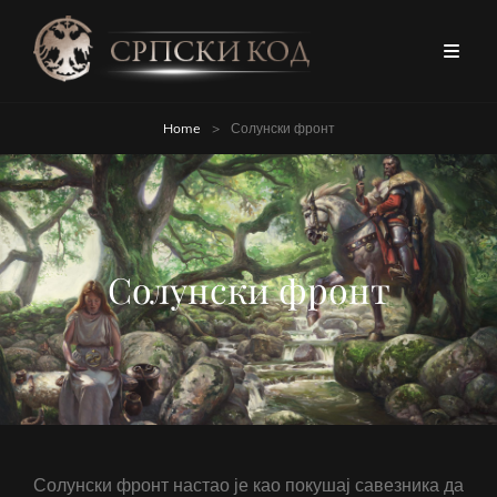
Home
>
Солунски фронт
Солунски фронт
Солунски фронт настао је као покушај савезника да