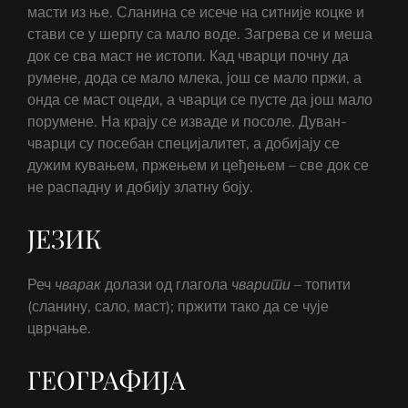
масти из ње. Сланина се исече на ситније коцке и
стави се у шерпу са мало воде. Загрева се и меша
док се сва маст не истопи. Кад чварци почну да
румене, дода се мало млека, још се мало пржи, а
онда се маст оцеди, а чварци се пусте да још мало
порумене. На крају се изваде и посоле. Дуван-
чварци су посебан специјалитет, а добијају се
дужим кувањем, пржењем и цеђењем – све док се
не распадну и добију златну боју.
ЈЕЗИК
Реч
чварак
долази од глагола
чварити
– топити
(сланину, сало, маст); пржити тако да се чује
цврчање.
ГЕОГРАФИЈА