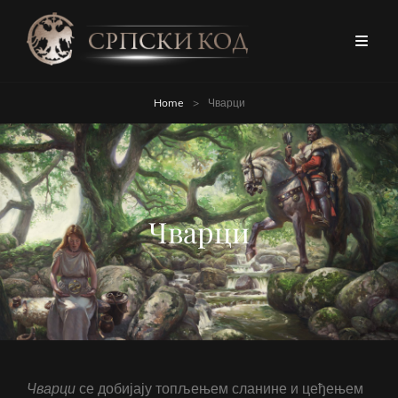
Home
>
Чварци
Чварци
Чварци
се добијају топљењем сланине и цеђењем