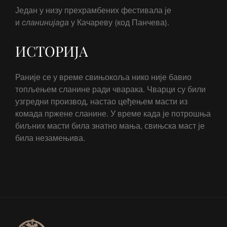
Један у низу прехрамбених фестивала је
и
сланинијада
у Качареву (код Панчева).
ИСТОРИЈА
Раније се у време свињокоља нико није бавио
топљењем сланине ради чварака. Чварци су били
узгредни производ, настао цеђењем масти из
комада пржене сланине. У време када је потрошња
биљних масти била знатно мања, свињска маст је
била незамењива.