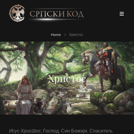
Home
>
Христос
Христос
Исус
Христос
, Господ, Син Божији, Спаситељ