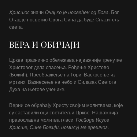
Христос
значи
Онај ко је посвећен од Бога
. Бог
Отац је посветио Свога Сина да буде Спаситељ
света.
ВЕРА И ОБИЧАЈИ
Црква празнично обележава најважније тренутке
Христовог дела спасења: Рођење Христово
(Божић), Преображење на Гори, Васкрсење из
мртвих, Вазнесење на небо и Силазак Светога
Духа на његове ученике.
Верни се обраћају Христу својим молитвама, које
су саставили оци светитељи Цркве. Најважнија
православна молитва гласи:
Господе Исусе
Христе, Сине Божији, помилуј ме грешног
.