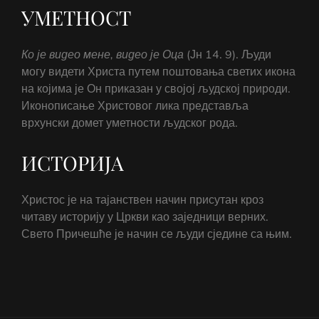
УМЕТНОСТ
Ко је видео мене, видео је Оца
(Јн 14. 9). Људи
могу видети Христа путем поштовања светих икона
на којима је Он приказан у својој људској природи.
Иконописање Христовог лика представља
врхунски домет уметности људског рода.
ИСТОРИЈА
Христос је на тајанствен начин присутан кроз
читаву историју у Цркви као заједници верних.
Свето Причешће је начин се људи сједине са њим.