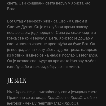
света. Сви хришћани света верују у Христа као
Бога.
Бог Отац у вечности живи са Својим Сином и
Светим Духом. Он је из љубави према човеку
послао свога јединородног Сина да спаси смрти и
греха све који верују у Њега. Христос је дошао у
свет и постао човек не престајући да буде Бог. Он
је пострадао на крсту због људског греха, васкрсао
из мртвих, вазнео се на небо и послао Светог Духа.
Он је позвао све људе да прихвате Његову љубав
између себе и тако задобију вечни живот.
ЈЕЗИК
Име
Христос
је прихваћено у свим језицима света.
Правилно се изговара
Христос
, не
Христ
, а облик
његовог имена у генитиву гласи
Христа
.