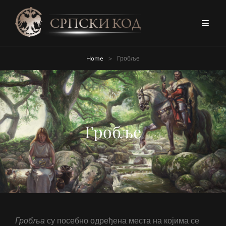
Home
>
Гробље
Гробље
Гробља
су посебно одређена места на којима се