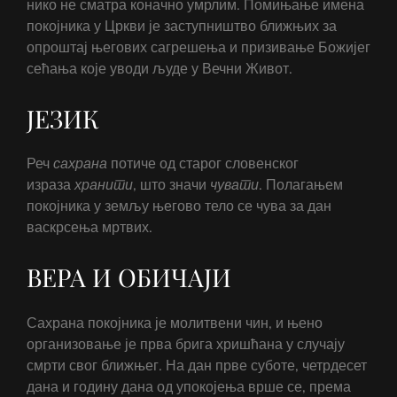
нико не сматра коначно умрлим. Помињање имена
покојника у Цркви је заступништво ближњих за
опроштај његових сагрешења и призивање Божијег
сећања које уводи људе у Вечни Живот.
ЈЕЗИК
Реч
сахрана
потиче од старог словенског
израза
хранити
, што значи
чувати
. Полагањем
покојника у земљу његово тело се чува за дан
васкрсења мртвих.
ВЕРА И ОБИЧАЈИ
Сахрана покојника је молитвени чин, и њено
организовање је прва брига хришћана у случају
смрти свог ближњег. На дан прве суботе, четрдесет
дана и годину дана од упокојења врше се, према