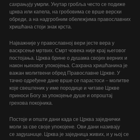
сахрањују умрли. Унутар гробља често се подиже
црква или капела, на гробовима се врше верски
обреди, а на надгробним обележјима православних
хришћана стоји знак крста.
Најважније у православној вери јесте вера у
васкрсење мртвих. Смрт човека није крај његовог
постојања. Црква брине о душама својих верних и
након њиховог упокојења. Сахрана хришћанина је
важан молитвени обред Православне Цркве. У
тачно одређене дане врше се парастоси – молитве
које свештеник у име породице и читаве Цркве
приноси Богу за упокојење душе и опроштај
грехова покојника.
Постоје и општи дани када се Црква заједнички
моли за све своје упокојене. Ови дани називају
се
задушнице
. Црква је заједница живих, и у њој се