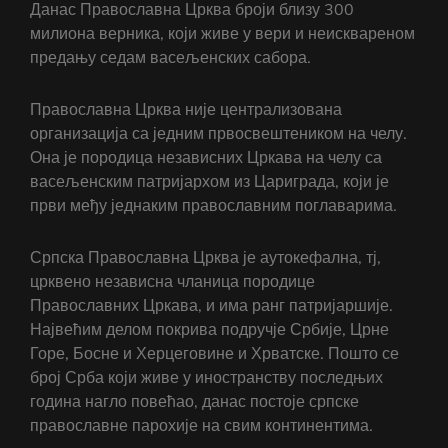
Данас Православна Црква броји близу 300
милиона верника, који живе у вери и неисквареном
предању седам васељенских сабора.
Православна Црква није централизована
организација са једним првосвештеником на челу.
Она је породица независних Цркава на челу са
васељенским патријархом из Цариграда, који је
први међу једнаким православним поглаварима.
Српска Православна Црква је аутокефална, тј,
црквено независна чланица породице
Православних Цркава, и има ранг патријаршије.
Највећим делом покрива подручје Србије, Црне
Горе, Босне и Херцеговине и Хрватске. Пошто се
број Срба који живе у иностранству последњих
година нагло повећао, данас постоје српске
православне парохије на свим континентима.