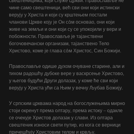
свештеницима, који служе Цркви. Православље не
чине само свештеници, већ сви они који истински
верују у Христа и који су крштењем постали
чланови Цркве коју је Он сâм основао, они који
живе на земљи и они који су се упокојили у вери и
побожности. Православље је тајанствени
богочовечански организам, тајанствено Тело
Христово, коме је глава сâм Христос, Син Божији.
Православље одише духом очуване старине, али и
тихом радошћу дубоке вере у васкрсење Христово,
у његов будући Други долазак, у коме ће сви који
верују у Христа ући са Њим у вечну Љубав Божију.
У српским црквама народ на богослужењима мирно
стоји окренут према олтару, према истоку – одакле
се очекује Христов долазак у слави. Из олтара
свештеник износи свети путир, из кога се верници
причешћују Христовим телом и крвљу.