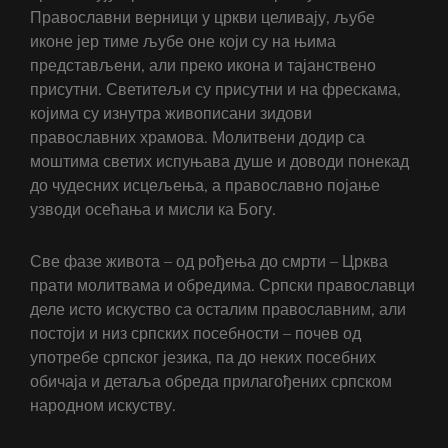
Православни верници у цркви целивају, љубе
иконе јер тиме љубе оне који су на њима
представљени, али преко икона и тајанствено
присутни. Светитељи су присутни и на фрескама,
којима су изнутра живописани зидови
православних храмова. Молитвени додир са
моштима светих испуњава душе и доводи понекад
до чудесних исцељења, а православно појање
узводи осећања и мисли ка Богу.
Све фазе живота – од рођења до смрти – Црква
прати молитвама и обредима. Српски православци
деле исто искуство са осталим православним, али
постоји и низ српских посебности – почев од
употребе српског језика, па до неких посебних
обичаја и детаља обреда прилагођених српском
народном искуству.