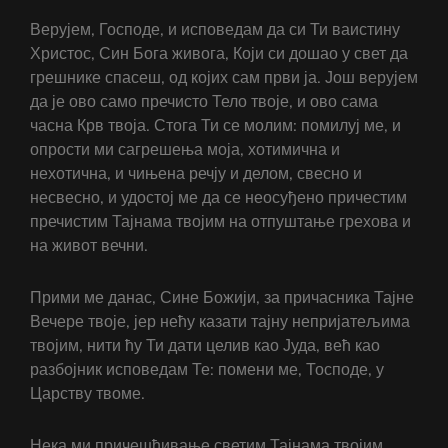
Верујем, Господе, и исповедам да си Ти ваистину
Христос, Син Бога живога, Који си дошао у свет да
грешнике спасеш, од којих сам први ја. Још верујем
да је ово само пречисто Тело твоје, и ово сама
часна Крв твоја. Стога Ти се молим: помилуј ме, и
опрости ми сагрешења моја, хотимична и
нехотична, и чињена речју и делом, свесно и
несвесно, и удостој ме да се неосуђено причестим
пречистим Тајнама твојим на отпуштање грехова и
на живот вечни.
Прими ме данас, Сине Божији, за причасника Тајне
Вечере твоје, јер нећу казати тајну непријатељима
твојим, нити ћу Ти дати целив као Јуда, већ као
разбојник исповедам Те: помени ме, Тосподе, у
Царству твоме.
Нека ми причешћивање светим Тајнама твојим,