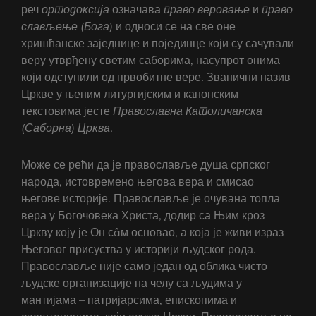
реч
ортодоксија
означава
право
веровање
и
право
слављење
(Бога)
и односи се на све оне
хришћанске заједнице и појединце који су сачували
веру утврђену светим саборима, насупрот онима
који одступили од првобитне вере. Званични назив
Цркве у њеним литургијским и канонским
текстовима јесте
Православна Католичанска
(
С
аборна) Црква
.
Може се рећи да је православље душа српског
народа, истовремено његова вера и смисао
његове историје. Православље је очувана топла
вера у Богочовека Христа, додир са Њим кроз
Цркву коју је Он сâм основао, а која је живи израз
Његовог присуства у историји људског рода.
Православље није само један од облика чисто
људске организације на челу са људима у
мантијама – патријарсима, епископима и