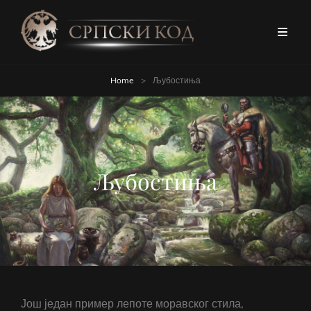
Home
>
Љубостиња
Љубостиња
Још један пример лепоте моравског стила,