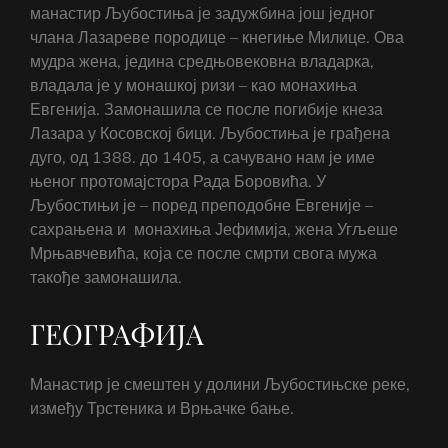
манастир Љубостиња је задужбина још једног
члана Лазареве породице – кнегиње Милице. Ова
мудра жена, једина средњовековна владарка,
владала је у монашкој ризи – као монахиња
Евгенија. Замонашила се после погибије кнеза
Лазара у Косовској бици. Љубостиња је грађена
дуго, од 1388. до 1405, а сачувано нам је име
њеног протомајстора Рада Боровића. У
Љубостињи је – поред преподобне Евгеније –
сахрањена и монахиња Јефимија, жена Угљеше
Мрњавчевића, која се после смрти свога мужа
такође замонашила.
ГЕОГРАФИЈА
Манастир је смештен у долини Љубостињске реке,
између Трстеника и Врњачке бање.