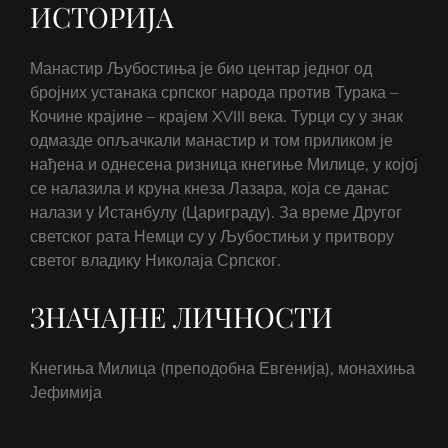
ИСТОРИЈА
Манастир Љубостиња је био центар једног од
бројних устанака српског народа против Турака –
Кочине крајине – крајем XVIII века. Турци су у знак
одмазде опљачкали манастир и том приликом је
нађена и однесена ризница кнегиње Милице, у којоj
се налазила и круна кнеза Лазара, која се данас
налази у Истанбулу (Цариграду). За време Другог
светског рата Немци су у Љубостињи у притвору
светог владику Николаја Српског.
ЗНАЧАЈНЕ ЛИЧНОСТИ
Кнегиња Милица (преподобна Евгенија), монахиња
Јефимија