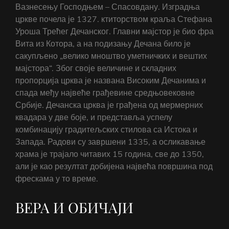
Вазнесењу Господњем – Спасовдану. Изградња
цркве почела је 1327. ктиторством краља Стефана
Уроша Трећег Дечанског. Главни мајстор је био фра
Вита из Котора, а на подизању Дечана било је
сакупљено „велико мноштво уметничких и вештих
мајстора“. Због своје величине и складних
пропорција црква је названа Високим Дечанима и
спада међу највеће грађевине средњовековне
Србије. Дечанска црква је грађена од мермерних
квадара у две боје, и представља успелу
комбинацију градитељских стилова са Истока и
Запада. Радови су завршени 1335, а осликавање
храма је трајало читавих 15 година, све до 1350,
али је као резултат добијена највећа површина под
фрескама у то време.
ВЕРА И ОБИЧАЈИ