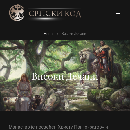
Home
>
Високи Дечани
Високи Дечани
Манастир је посвећен Христу Пантократору и