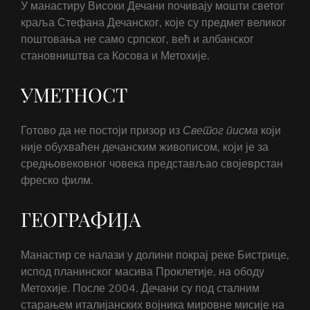
У манастиру Високи Дечани почивају мошти светог
краља Стефана Дечанског, које су предмет великог
поштовања не само српског, већ и албанског
становништва са Косова и Метохије.
УМЕТНОСТ
Готово да не постоји призор из
Светог
писма
који
није обухваћен дечанским живописом, који је за
средњовековног човека представљао својеврстан
фреско филм.
ГЕОГРАФИЈА
Манастир се налази у долини покрај реке Бистрице,
испод планинског масива Проклетије, на ободу
Метохије. После 2004. Дечани су под сталним
старањем италијанских војника мировне мисије на