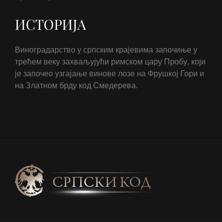
ИСТОРИЈА
Виноградарство у српским крајевима започиње у
трећем веку захваљујући римском цару Пробу, који
је започео узгајање винове лозе на Фрушкој Гори и
на Златном брду код Смедерева.