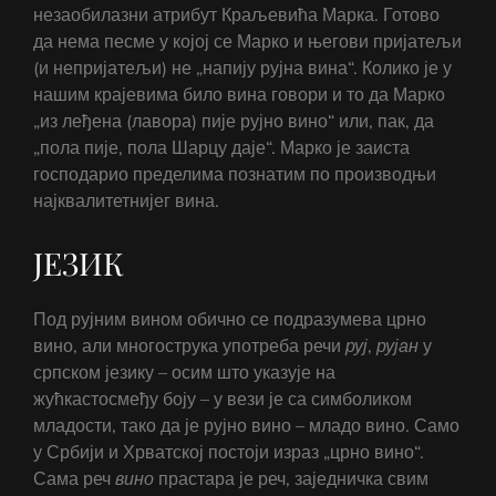
незаобилазни атрибут Краљевића Марка. Готово
да нема песме у којој се Марко и његови пријатељи
(и непријатељи) не „напију рујна вина“. Колико је у
нашим крајевима било вина говори и то да Марко
„из леђена (лавора) пије рујно вино“ или, пак, да
„пола пије, пола Шарцу даје“. Марко је заиста
господарио пределима познатим по производњи
најквалитетнијег вина.
ЈЕЗИК
Под рујним вином обично се подразумева црно
вино, али многострука употреба речи
руј
,
рујан
у
српском језику – осим што указује на
жућкастосмеђу боју – у вези је са симболиком
младости, тако да је рујно вино – младо вино. Само
у Србији и Хрватској постоји израз „црно вино“.
Сама реч
вино
прастара је реч, заједничка свим