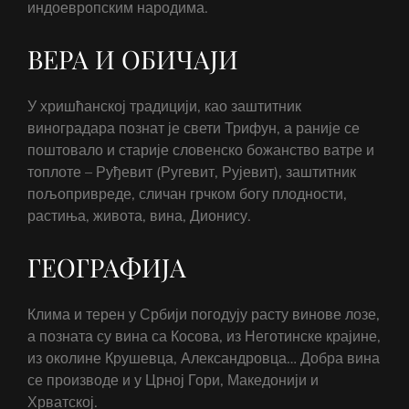
индоевропским народима.
ВЕРА И ОБИЧАЈИ
У хришћанској традицији, као заштитник
виноградара познат је свети Трифун, а раније се
поштовало и старије словенско божанство ватре и
топлоте – Руђевит (Ругевит, Рујевит), заштитник
пољопривреде, сличан грчком богу плодности,
растиња, живота, вина, Дионису.
ГЕОГРАФИЈА
Клима и терен у Србији погодују расту винове лозе,
а позната су вина са Косова, из Неготинске крајине,
из околине Крушевца, Александровца… Добра вина
се производе и у Црној Гори, Македонији и
Хрватској.