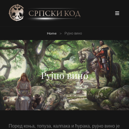
Home
>
Рујно вино
Рујно вино
Поред коња, топуза, калпака и ћурака, рујно вино је