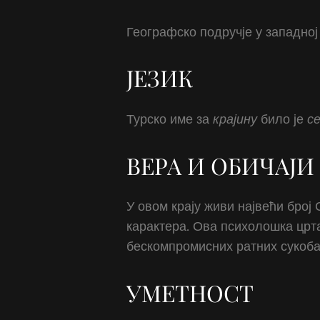
Географско подручје у западној 
ЈЕЗИК
Турско име за
крајину
било је
с
ВЕРА И ОБИЧАЈИ
У овом крају живи највећи број
карактера. Ова психолошка црта
бескомпромисних ратних сукоба
УМЕТНОСТ