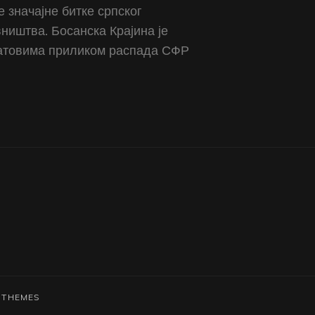
 значајне битке српског
ништва. Босанска Крајина је
 ратовима приликом распада СФР
 THEMES