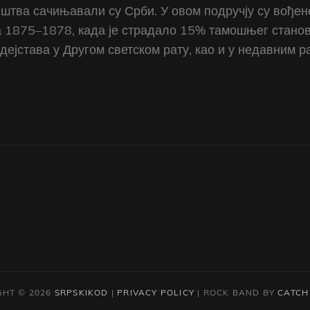
штва сачињавали су Срби. У овом подручју су вођене
а 1875–1878, када је страдало 15% тамошњег станов
 дејстава у Другом светском рату, као и у недавним
GHT © 2026
SRPSKIKOD
|
PRIVACY POLICY
|
ROCK BAND BY
CATCH