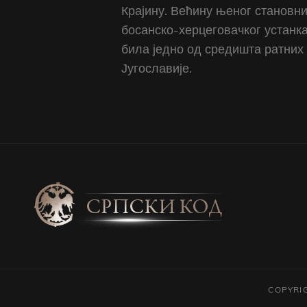
Крајину. Већину њеног становни
босанско-херцеговачког устанк
била једно од средишта ратних
Југославије.
COPYRI