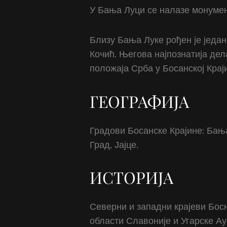
У Бања Луци се налазе монумен
Близу Бања Луке рођен је један
Кочић. Његова најпознатија дел
положаја Срба у Босанској Крај
ГЕОГРАФИЈА
Градови Босанске Крајине: Бањ
Град, Јајце.
ИСТОРИЈА
Северни и западни крајеви Босн
области Славоније и Угарске А