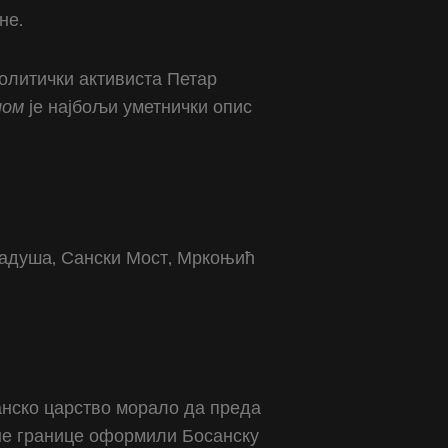
не.
политички активиста Петар
дом
је најбољи уметнички опис
Кладуша, Сански Мост, Мркоњић
манско царство морало да преда
јне границе оформили Босанску