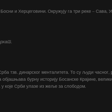
Босни и Херцеговини. Окружују га три реке – Сава, У
ерхат
.
 Срба тзв. динарског менталитета. То су људи часног
 објашњава бурну историју Босанске Крајине, велики
 у које Срби улазе из жеље за слободом.