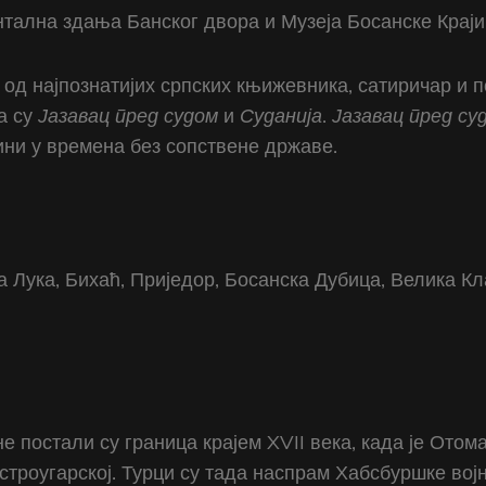
тална здања Банског двора и Музеја Босанске Краји
 од најпознатијих српских књижевника, сатиричар и 
а су
Јазавац пред судом
и
Суданија
.
Јазавац пред су
ини у времена без сопствене државе.
а Лука, Бихаћ, Приједор, Босанска Дубица, Велика 
е постали су граница крајем XVII века, када је Ото
устроугарској. Турци су тада наспрам Хабсбуршке во