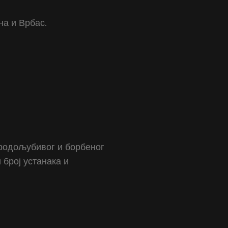
на и Врбас.
, родољубивог и борбеног
 број устанака и