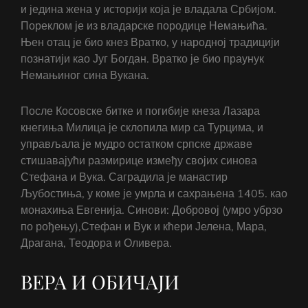
и једина жена у историји која је владала Србијом.
Пореклом је из владарске породице Немањића.
Њен отац је био кнез Вратко, у народној традицији
познатији као Југ Богдан. Вратко је био праунук
Немањиног сина Вукана.
После Косовске битке и погибије кнеза Лазара
кнегиња Милица је склопила мир са Турцима, и
управљала је мудро остатком српске државе
стишавајући размирице између својих синова
Стефана и Вука. Саградила је манастир
Љубостиња, у коме је умрла и сахрањена 1405. као
монахиња Евгенија. Синови: Добровој (умро убрзо
по рођењу),Стефан и Вук и кћери Јелена, Мара,
Драгана, Теодора и Оливера.
ВЕРА И ОБИЧАЈИ