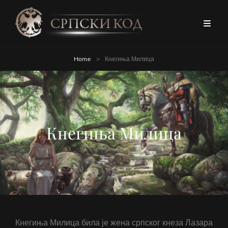
Home
>
Кнегиња Милица
Кнегиња Милица
Кнегиња Милица била је жена српског кнеза Лазара