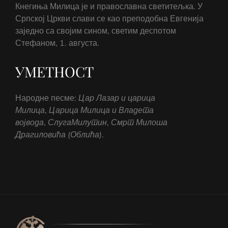
Кнегиња Милица је и православна светитељка. У
Српској Цркви слави се као преподобна Евгенија
заједно са својим сином, светим деспотом
Стефаном, 1. августа.
УМЕТНОСТ
Народне песме:
Цар Лазар и царица
Милица
,
Царица Милица и Владета
војвода
,
Слуга
Милутин
,
Смрт Милоша
Драгиловића (Облића)
.