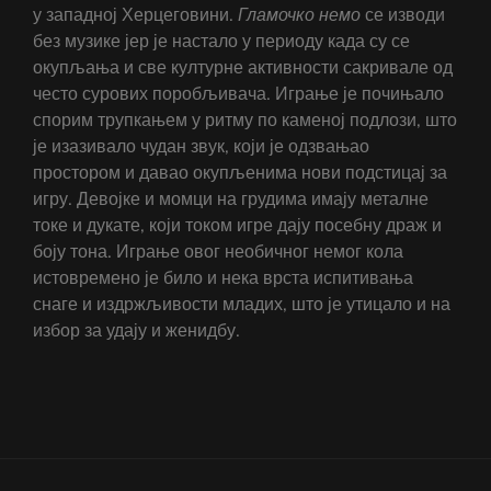
у западној Херцеговини.
Гламочко
немо
се изводи
без музике јер је настало у периоду када су се
окупљања и све културне активности сакривале од
често сурових поробљивача. Играње је почињало
спорим трупкањем у ритму по каменој подлози, што
је изазивало чудан звук, који је одзвањао
простором и давао окупљенима нови подстицај за
игру. Девојке и момци на грудима имају металне
токе и дукате, који током игре дају посебну драж и
боју тона. Играње овог необичног немог кола
истовремено је било и нека врста испитивања
снаге и издржљивости младих, што је утицало и на
избор за удају и женидбу.