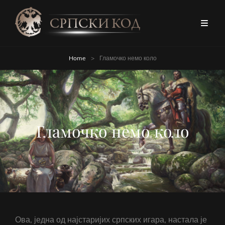
Home
>
Гламочко немо коло
Гламочко немо коло
Ова, једна од најстаријих српских игара, настала је