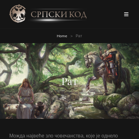
Home
>
Рат
Рат
Можда највеће зло човечанства, које је однело