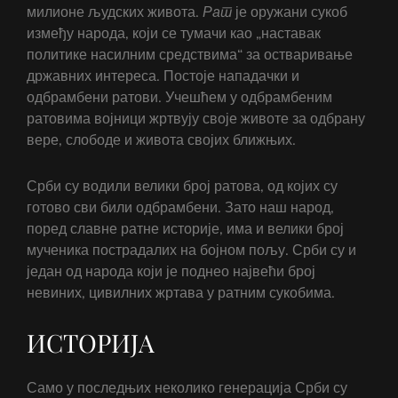
милионе људских живота.
Рат
је оружани сукоб
између народа, који се тумачи као „наставак
политике насилним средствима“ за остваривање
државних интереса. Постоје нападачки и
одбрамбени ратови. Учешћем у одбрамбеним
ратовима војници жртвују своје животе за одбрану
вере, слободе и живота својих ближњих.
Срби су водили велики број ратова, од којих су
готово сви били одбрамбени. Зато наш народ,
поред славне ратне историје, има и велики број
мученика пострадалих на бојном пољу. Срби су и
један од народа који је поднео највећи број
невиних, цивилних жртава у ратним сукобима.
ИСТОРИЈА
Само у последњих неколико генерација Срби су