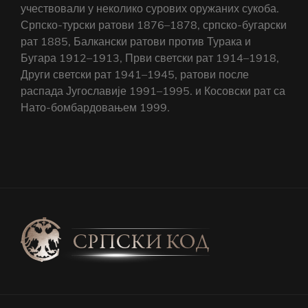
учествовали у неколико сурових оружаних сукоба.
Српско-турски ратови 1876–1878, српско-бугарски
рат 1885, Балкански ратови против Турака и
Бугара 1912–1913, Први светски рат 1914–1918,
Други светски рат 1941–1945, ратови после
распада Југославије 1991–1995. и Косовски рат са
Нато-бомбардовањем 1999.