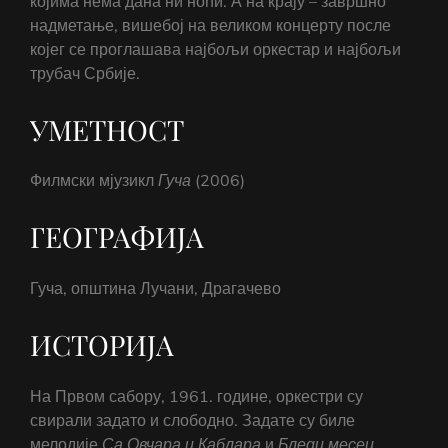
којима нема дана ни ноћи. А на крају – завршно
надметање, вишебој на великом концерту после
којег се проглашава најбољи оркестар и најбољи
трубач Србије.
УМЕТНОСТ
Филмски мјузикл
Гуча
(2006)
ГЕОГРАФИЈА
Гуча, општина Лучани, Драгачево
ИСТОРИЈА
На Првом сабору, 1961. године, оркестри су
свирали задато и слободно. Задате су биле
мелодије
Са Овчара и Каблара
и
Бледи месец