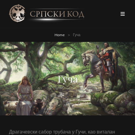
Home
>
Гуча
Гуча
Драгачевски сабор трубача у Гучи, као виталан