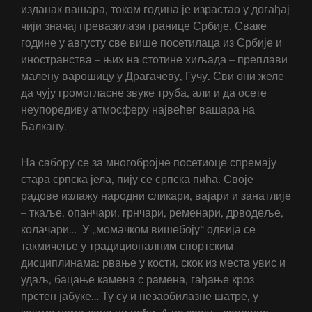
изданак вашара, током година је израстао у догађај
чији значај превазилази границе Србије. Сваке
године у августу све више посетилаца из Србије и
иностранства – њих на стотине хиљада – преплави
малену варошицу у Драгачеву, Гучу. Сви они желе
да чују громогласне звуке труба, али и да осете
неупоредиву атмосферу највећег вашара на
Балкану.
На сабору се за многобројне посетиоце спремају
стара српска јела, пију се српска пића. Своје
радове излажу народни сликари, вајари и занатлије
– ткаље, опанчари, грнчари, ременари, дрводеље,
колачари… У „момачком вишебоју“ одвија се
такмичење у традиционалним спортским
дисциплинама: рвање у кости, скок из места увис и
удаљ, бацање камена с рамена, гађање кроз
прстен јабуке… Ту су и незаобилазне шатре, у