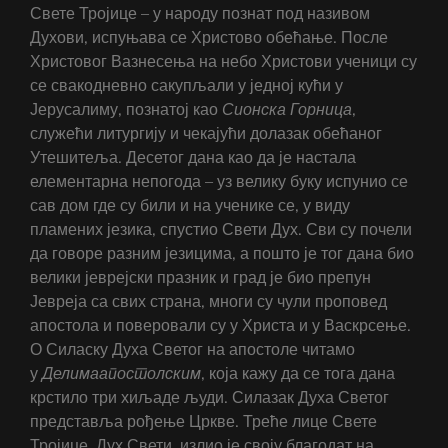
Свете Тројице – у народу познат под називом
Духови, испуњава се Христово обећање. После
Христовог Вазнесења на небо Христови ученици су
се свакодневно сакупљали у једној кући у
Јерусалиму, познатој као
Сионска
Горница
,
служећи литургију и чекајући долазак обећаног
Утешитеља. Десетог дана као да је настала
елементарна непогода – уз велику буку испунио се
сав дом где су били и на ученике се, у виду
пламених језика, спустио Свети Дух. Сви су почели
да говоре разним језицима, а пошто је тог дана био
велики јеврејски празник и град је био препун
Јевреја са свих страна, многи су чули проповед
апостола и поверовали су у Христа и у Васкрсење.
О Силаску Духа Светог на апостоле читамо
у
Делима
апостолским
, која кажу да се тога дана
крстило три хиљаде људи. Силазак Духа Светог
представља рођење Цркве. Треће лице Свете
Тројице, Дух Свети, излио је своју благодат на