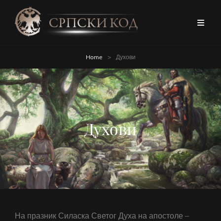
Home
>
Духови
Духови
На празник Силаска Светог Духа на апостоле –