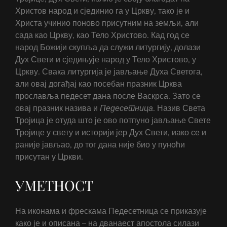
Христов народ и сјединио га у Цркву, тако је и
Христа учинио поново присутним на земљи, али
сада као Цркву, као Тело Христово. Кад год се
народ Божији скупља да служи литургију, долази
Дух Свети и сједињује народ у Тело Христово, у
Цркву. Свака литургија је јављање Духа Светога,
али овај догађај као посебан празник Црква
прославља педесет дана после Васкрса. Зато се
овај празник назива и
Педесетница
. Назив Света
Тројица је отуда што је ово потпуно јављање Свете
Тројице у свету и историји јер Дух Свети, иако се и
раније јављао, до тог дана није био у пуноћи
присутан у Цркви.
УМЕТНОСТ
На иконама и фрескама Педесетница се приказује
како је и описана – на дванаест апостола силази