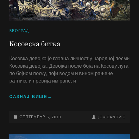
CAT
БЕОГРАД
LINKS
Косовска битка
Косовка девојка је главна личност у народној песми
Косовка девојка. Девојка после боја на Косову лута
по бојном пољу, поји водом и вином рањене
ратнике и превија им ране, и
КОСОВСКА
САЗНАЈ ВИШЕ…
БИТКА
POSTED-
BY
BYLINE
СЕПТЕМБАР 5, 2018
JOVICANOVIC
ON
LINE