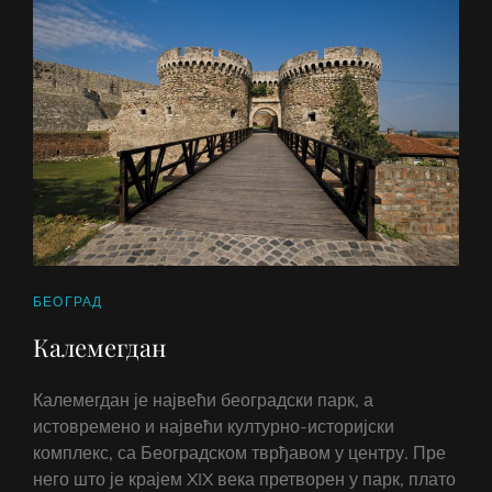
CAT
БЕОГРАД
LINKS
Калемегдан
Калемегдан је највећи београдски парк, а
истовремено и највећи културно-историјски
комплекс, са Београдском тврђавом у центру. Пре
него што је крајем XIX века претворен у парк, плато