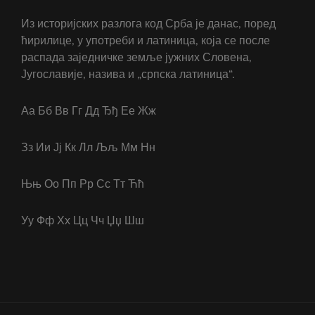
Из историјских разлога код Срба је данас, поред
ћирилице, у употреби и латиница, која се после
распада заједничке земље јужних Словена,
Југославије, назива и „српска латиница“.
Аа Бб Вв Гг Дд Ђђ Ее Жж
Зз Ии Јј Кк Лл Љљ Мм Нн
Њњ Оо Пп Рр Сс Тт Ћћ
Уу Фф Хх Цц Чч Џџ Шш