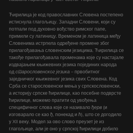
Ћирилица је код православних Словена постепено
истиснула глагољицу. Западни Словени, који су
потпали под духовно вођство римског папе,
примили су латиницу. Временом је латиница међу
Словенима истрпела одређене промене због
прилагођавања словенским језицима. Ћирилица се
такође прилагођавала променама које су настајале
издвајањем књижевних језика појединих народа
од
старословенског језика
– првобитног
заједничког књижевног језика свих Словена. Код
Срба се старословенски мења у српскословенски,
а историју српске ћирилице, као посебне подврсте
ћирилице, можемо пратити од увођења
специфичног слова које се називало
ђерв
(и
изговарало се као
ђ
, понекад и
ћ
), што се догодило
у XII веку. Модел за ово слово преузет је из
глагољице, али је оно у српској ћирилици добило