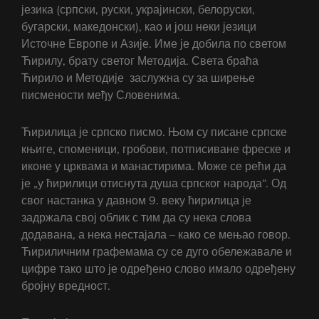
језика (српски, руски, украјински, белоруски,
бугарски, македонски), као и још неки језици
Источне Европе и Азије. Име је добила по светом
Ћирилу, брату светог Методија. Света браћа
Ћирило и Методије заслужна су за ширење
писмености међу Словенима.
Ћирилица је српско писмо. Њом су писане српске
књиге, споменици, гробови, потписиване фреске и
иконе у црквама и манастирима. Може се рећи да
је „у ћирилици отиснута душа српског народа“. Од
свог настанка у давном 9. веку ћирилица је
задржала свој облик с тим да су нека слова
додавана, а нека нестајала – како се мењао говор.
Ћириличним графемама су се дуго обележавале и
цифре тако што је одређено слово имало одређену
бројну вредност.