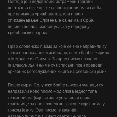
Постоје још недовољно истражени трагови
постојања неке врсте словенског писма из доба
пре примања хришћанства, али право
описмењавање Словена, а са њима и Срба,
почиње после њиховог уласка у породицу
хришћанских народа.
Прво словенско писмо за које се зна направили су
грчки православни мисионари, света браћа Ћирило
и Методије из Солуна. То прво писмо названо
је
глагољица
и њиме су исписани први преводи
црквених богослужбених књига на словенски језик.
После смрти Солунске браће њихови ученици су
направили ново писмо – од слова једног типа
грчког писма (које се зове уставно) и слова
глагољице за оне словенске гласове којих нема у
грчком језику. Ово писмо је касније
названо
ћирилица
у част светог Ћирила.