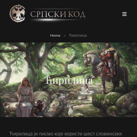
Home
>
Ћирилица
Ћирилица
Ћирилица је писмо које користи шест словенских