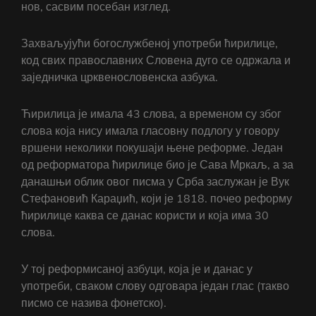
нов, сасвим посебан изглед.
Захваљујући богослужбеној употреби ћирилице,
код свих православних Словена дуго се одржала и
заједничка црквенословенска азбука.
Ћирилица је имала 43 слова, а временом су због
слова која нису имала гласовну подлогу у говору
вршени неколики покушаји њене реформе. Један
од реформатора ћирилице био је Сава Мркаљ, а за
данашњи облик овог писма у Срба заслужан је Вук
Стефановић Караџић, који је 1818. почео реформу
ћирилице каква се данас користи и која има 30
слова.
У тој реформисаној азбуци, која је и данас у
употреби, сваком слову одговара један глас (такво
писмо се назива фонетско).