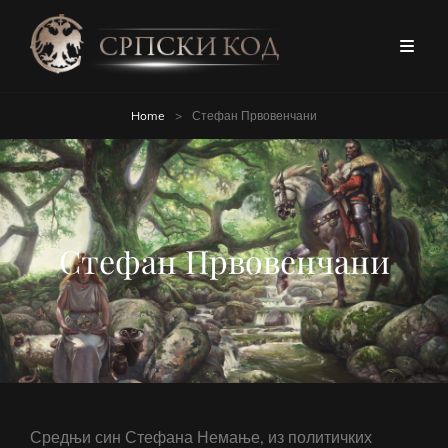
Home
>
Стефан Првовенчани
Стефан Првовенчани
Средњи син Стефана Немање, из политичких