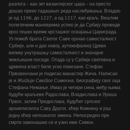
разлога – као зет византијског цара – на престо
дошао преко тадашњег реда наслеђивања. Владао
је од 1196. до 1227, а од 1217. као краљ. Вештим
политичким маневрима успео је да Србију проведе
кроз тешко време крсташког освајања Цариграда.
Уз помоћ брата Светог Саве ојачао самосталност
Србије, али и дао новој, аутокефалној Цркви
велику унутрашњу самосталност и значајне
земљишне поседе. Отада су у Србији световна и
црквена власт биле уско повезане. Стефан
Првовенчани је подигао манастир Жича. Написао
је и
Житије Светог Симеона
, биографију свог оца
Стефана Немање. Имао је четири сина, међу њима
будуће краљеве Радослава, Владислава и Уроша
Првог, затим Предислава, будућег српског
архиепископа Саву Другог, кћер Комнину и још
једну кћер непознатог имена. Непосредно пре
смрти замонашио се и узео име Симон.