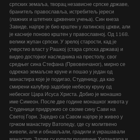
српских земаља, творац независне српске државе,
бранитељ православља, истребитељ јереси
(лажних и штетних црквених учења). Син кнеза
Завиде, најпре је био крштен у латинској цркви, али
је касније поново крштен у православној. Од 1168.
велики жупан српски. У зрелој старости, кад је
учврстио власт у Рашкој (стара српска држава) и
видео достојног наследника на престолу, свог
средњег сина Стефана (Првовенчаног), мирно се
одрекао земаљске круне и пошао у један од
манастира које је подигао, Студеницу, да као
смирени калуђер задобије небеску круну од
небеског Цара Исуса Христа. Добио је монашко
име Симеон. После две године монашког живота у
Студеници придружио се своме сину Сави на
Светој Гори. Заједно са Савом најпре је живео у
грчком манастиру Ватопеду, где су молитвено
живели, али и обнављали, градили и украшавали
манастир. Затим су купили рушевине Хиландара и