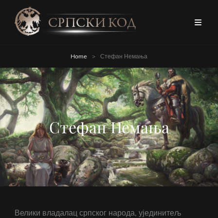
Home
>
Стефан Немања
Стефан Немања
Велики владалац српског народа, ујединитељ