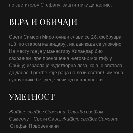
по светитељу Стефану, заштитнику династије.
ВЕРА И ОБИЧАЈИ
Свети Симеон Мироточиви слави се 26. фебруара
(13. по старом календару), на дан када се упокојио.
На месту где је у манастиру Хиландар био
сахрањен (пре преношења његових моштију у
Србију) израсла је чудотворна лоза, која је опстала
до данас. Грожђе које рађа на лози светог Симеона
супружнике без деце лечи од неплодности.
УМЕТНОСТ
Житије светог Симеона
,
Служба светом
Симеону
– Свети Сава,
Житије светог Симеона
–
Стефан Првовенчани