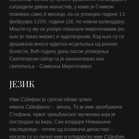
саградили диван манастир, у коме је Симеон
поживео само 8 месеци, па се упокојио године 13.
фебруара 1200. године (26. по новом календару).
Мошти су му се ускоро показале мироточивим (из
њих је текао мирис) и чудотворним. Код њих су се
дешавала многа чудесна исцељења од разних
болести. Већ годину дана после упокојења
Светогорски сабор га је канонизовао као
светитеља – Симеона Мироточивог.
ЈЕЗИК
Име
Стефан
је српски облик грчког
имена
Стефанос
–
венац
. То је име архиђакона
Стефана, првог хришћанског мученика који је
пострадао за веру. Сви владари Немањини
наследници – почев од оснивача династије –
носили су уз лично име и владарско име
Стефан
,