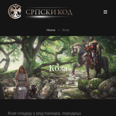
Home
>
Коза
Коза
Козе
спадају у род папкара, породицa