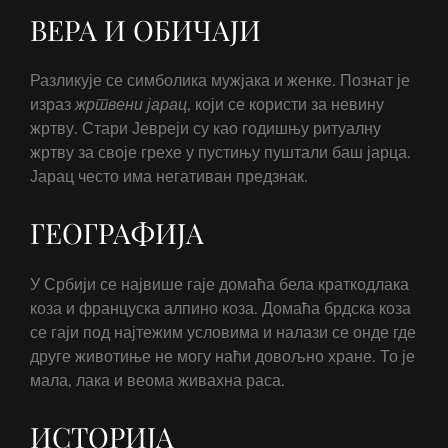
ВЕРА И ОБИЧАЈИ
Разликује се симболика мужјака и женке. Познат је
израз
жртвени
јарац
, који се користи за невину
жртву. Стари Јевреји су као годишњу ритуалну
жртву за своје грехе у пустињу пуштали баш јарца.
Јарац често има негативан предзнак.
ГЕОГРАФИЈА
У Србији се највише гаје домаћа бела краткодлака
коза и француска алпино коза. Домаћа брдска коза
се гаји под најтежим условима и налази се онде где
друге животиње не могу наћи довољно хране. То је
мала, лака и веома живахна раса.
ИСТОРИЈА