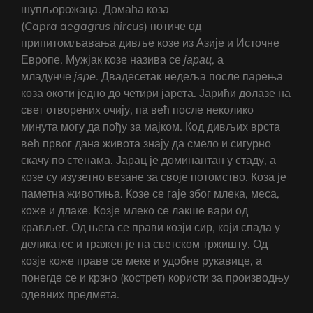
шупљорожаца. Домаћа коза
(
Capra
aegagrus
hircus
) потиче од
припитомљавања дивље козе из Азије и Источне
Европе. Мужјак козе назива се
јарац
, а
младунче
јаре
. Двадесетак недеља после парења
коза окоти једно до четири јарета. Јарићи долазе на
свет отворених очију, па већ после неколико
минута могу да пођу за мајком. Код дивљих врста
већ првог дана живота знају да смело и сигурно
скачу по стенама. Јарац је доминантан у стаду, а
козе су изузетно везане за своје потомство. Коза је
паметна животиња. Козе се гаје због млека, меса,
коже и длаке. Козје млеко се лакше вари од
крављег. Од њега се прави козји сир, који спада у
деликатес и тражен је на светском тржишту. Од
козје коже праве се меке и удобне рукавице, а
понегде се и крзно (кострет) користи за производњу
одевних предмета.