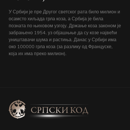
У Србији је пре Другог светског рата било милион и
осамсто хиљада грла коза, а Србија је била
позната по њиховом узгоју. Држање коза законом је
забрањено 1954. уз објашњње да су козе највећи
уништавачи шума и растиња. Данас у Србији има
око 100000 грла коза (за разлику од Француске,
која их има преко милион).