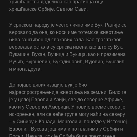
хришћанства доделила као пратиоца оцу
хришћанске Србије, Светом Сави.
У српском народу је често лично име Вук. Раније се
веровало да онај ко носи име тотемске животиње
бива заштићен од свакавих зала. Као траг таквог
веровања остала су српска имена као што су Вук,
Вукашин, Вукан, Вучица и Вукица, као и презимена
Вучић, Вујошевић, Вукадиновић, Вујовић, Вучелић
и многа друга.
До појаве цивилизације вук је био
најраспрострањенија животиња на земљи. Било га
је у целој Европи и Азији, све до северне Африке,
као и у Северној Америци. У новије време скоро је
искорењен, али се веће групе могу наћи на северу
– у Сибиру и Канади, Монголији, понегде у Источној
Европи… Вукова још има и по планима у Србији и
Босни. Некада, док је Србија била прекривена