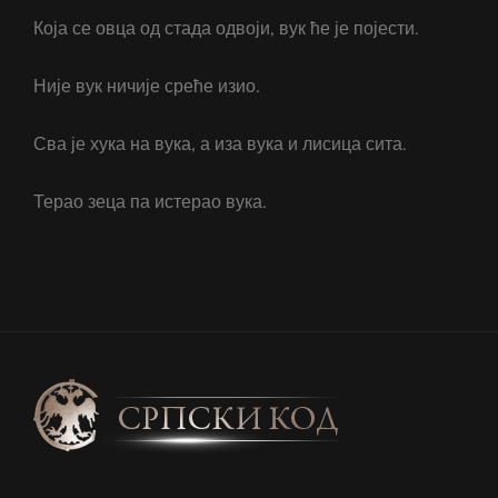
Која се овца од стада одвоји, вук ће је појести.
Није вук ничије среће изио.
Сва је хука на вука, а иза вука и лисица сита.
Терао зеца па истерао вука.