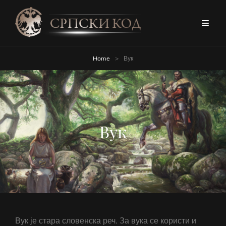
Home
>
Вук
Вук
Вук је стара словенска реч. За вука се користи и