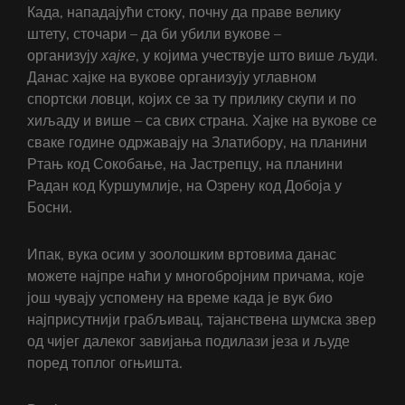
Када, нападајући стоку, почну да праве велику
штету, сточари – да би убили вукове –
организују
хајке
, у којима учествује што више људи.
Данас хајке на вукове организују углавном
спортски ловци, којих се за ту прилику скупи и по
хиљаду и више – са свих страна. Хајке на вукове се
сваке године одржавају на Златибору, на планини
Ртањ код Сокобање, на Јастрепцу, на планини
Радан код Куршумлије, на Озрену код Добоја у
Босни.
Ипак, вука осим у зоолошким вртовима данас
можете најпре наћи у многобројним причама, које
још чувају успомену на време када је вук био
најприсутнији грабљивац, тајанствена шумска звер
од чијег далеког завијања подилази језа и људе
поред топлог огњишта.