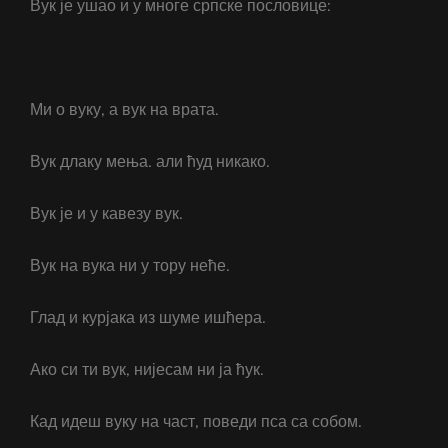
Вук је ушао и у многе српске пословице:
Ми о вуку, а вук на врата.
Вук длаку мења. али ћуд никако.
Вук је и у кавезу вук.
Вук на вука ни у тору неће.
Глад и курјака из шуме ишћера.
Ако си ти вук, нијесам ни ја ћук.
Кад идеш вуку на част, поведи пса са собом.