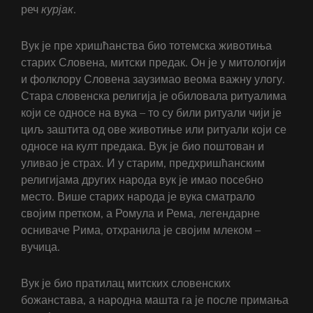
реч
курјак
.
Вук је пре хришћанства био тотемска животиња
старих Словена, митски предак. Он је у митологији
и фолклору Словена заузимао веома важну улогу.
Стара словенска религија је обиловала ритуалима
који се односе на вука – то су били ритуали чији је
циљ заштита од ове животиње или ритуали који се
односе на култ предака. Вук је био поштован и
уливао је страх. И у старим, предхришћанским
религијама других народа вук је имао посебно
место. Више старих народа је вука сматрало
својим претком, а Ромула и Рема, легендарне
осниваче Рима, отхранила је својим млеком –
вучица.
Вук је био пратилац митских словенских
божанстава, а народна машта га је после примања