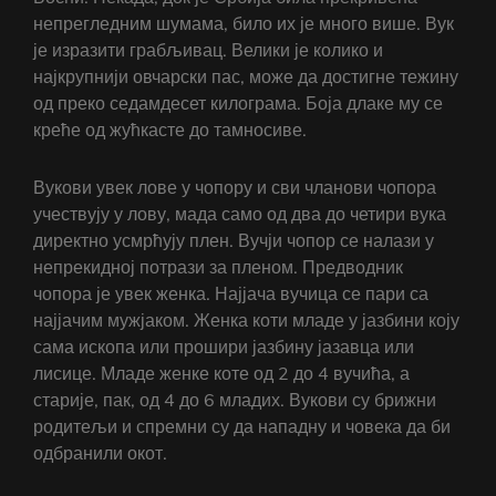
непрегледним шумама, било их је много више. Вук
је изразити грабљивац. Велики је колико и
најкрупнији овчарски пас, може да достигне тежину
од преко седамдесет килограма. Боја длаке му се
креће од жућкасте до тамносиве.
Вукови увек лове у чопору и сви чланови чопора
учествују у лову, мада само од два до четири вука
директно усмрћују плен. Вучји чопор се налази у
непрекидној потрази за пленом. Предводник
чопора је увек женка. Најјача вучица се пари са
најјачим мужјаком. Женка коти младе у јазбини коју
сама ископа или прошири јазбину јазавца или
лисице. Младе женке коте од 2 до 4 вучића, а
старије, пак, од 4 до 6 младих. Вукови су брижни
родитељи и спремни су да нападну и човека да би
одбранили окот.