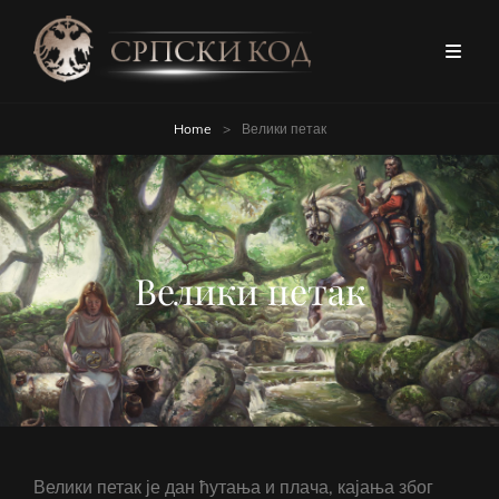
Home
>
Велики петак
Велики петак
Велики петак је дан ћутања и плача, кајања због