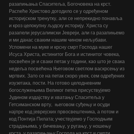
разапињања Спаситеља, Богочовека на крст.
Распеће Христово догодило се у одређеном
историјском тренутку, али се непрекидно понавља
и кроз целокупну људску историју. Христа су
разапели јерусалимски Јевреји, али га разапињемо
и ми данас сваким нашим чином нељубави.
Успомени на муке и крсну смрт Господа нашег
Исуса Христа, истинитог Бога и истинитог човека,
посвећен је и сваки петак у години, као што је свака
недеља посвећена Његовом светлом васкрсењу из
мртвих. Зато се на петак скоро увек, сем одређених
изузетака, пости. На готово целодневним
богослужењима Великог петка присуствујемо
Јудином издајству и хватању Спаситеља у
Гетсиманском врту, његовом суђењу и осуди
најпре код јеврејских првосвештеника, а потом и
код Понтија Пилата; учествујемо у Господњим
страдањима, у бичевању, у ругању, у ношењу
крста, у разапињању Господа на крст и смрти