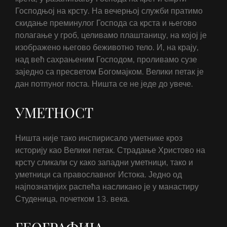
Господњој на крсту. На вечерњој служби пратимо
скидање преминулог Господа са крста и његово
полагање у гроб, целивамо плаштаницу, на којој је
изображено његово беживотно тело. И, на крају,
над већ сахрањеним Господом, проливамо сузе
заједно са пресветом Богомајком. Велики петак је
дан потпуног поста. Ништа се не једе до увече.
УМЕТНОСТ
Ништа није тако инспирисало уметнике кроз
историју као Велики петак. Страдање Христово на
крсту сликали су како западни уметници, тако и
уметници са православног Истока. Једно од
најпознатијих распећа насликано је у манастиру
Студеница, почетком 13. века.