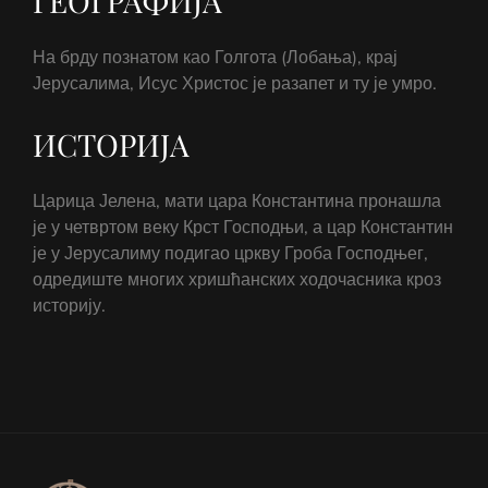
ГЕОГРАФИЈА
На брду познатом као Голгота (Лобања), крај
Јерусалима, Исус Христос је разапет и ту је умро.
ИСТОРИЈА
Царица Јелена, мати цара Константина пронашла
је у четвртом веку Крст Господњи, а цар Константин
је у Јерусалиму подигао цркву Гроба Господњег,
одредиште многих хришћанских ходочасника кроз
историју.